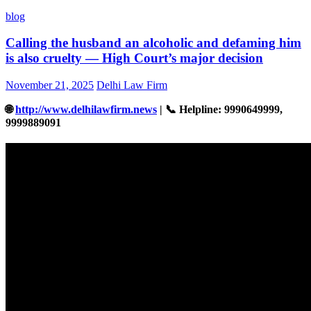
blog
Calling the husband an alcoholic and defaming him
is also cruelty — High Court’s major decision
November 21, 2025
Delhi Law Firm
🌐
http://www.delhilawfirm.news
| 📞 Helpline: 9990649999,
9999889091