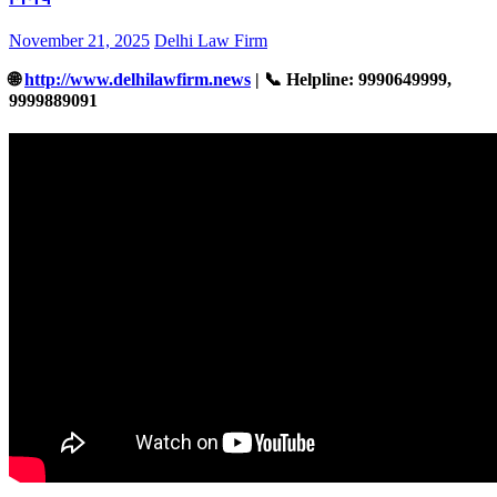
November 21, 2025
Delhi Law Firm
🌐
http://www.delhilawfirm.news
| 📞 Helpline: 9990649999,
9999889091