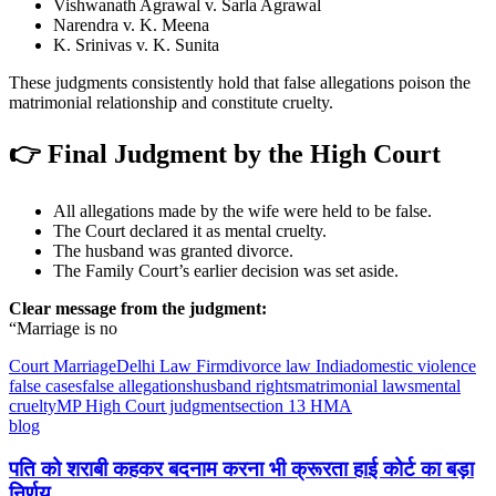
Vishwanath Agrawal v. Sarla Agrawal
Narendra v. K. Meena
K. Srinivas v. K. Sunita
These judgments consistently hold that false allegations poison the
matrimonial relationship and constitute cruelty.
👉 Final Judgment by the High Court
All allegations made by the wife were held to be false.
The Court declared it as mental cruelty.
The husband was granted divorce.
The Family Court’s earlier decision was set aside.
Clear message from the judgment:
“Marriage is no
Court Marriage
Delhi Law Firm
divorce law India
domestic violence
false cases
false allegations
husband rights
matrimonial laws
mental
cruelty
MP High Court judgment
section 13 HMA
blog
पति को शराबी कहकर बदनाम करना भी क्रूरता हाई कोर्ट का बड़ा
निर्णय