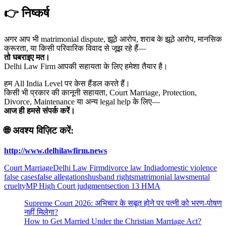
👉 निष्कर्ष
अगर आप भी matrimonial dispute, झूठे आरोप, शराब के झूठे आरोप, मानसिक
क्रूरता, या किसी परिवारिक विवाद से जूझ रहे हैं—
तो घबराइए मत।
Delhi Law Firm आपकी सहायता के लिए हमेशा तैयार है।
हम All India Level पर केस हैंडल करते हैं।
किसी भी प्रकार की कानूनी सहायता, Court Marriage, Protection,
Divorce, Maintenance या अन्य legal help के लिए—
आज ही हमसे संपर्क करें।
🌐 अवश्य विज़िट करें:
http://www.delhilawfirm.news
Court Marriage
Delhi Law Firm
divorce law India
domestic violence
false cases
false allegations
husband rights
matrimonial laws
mental
cruelty
MP High Court judgment
section 13 HMA
Supreme Court 2026: अभिचार के सबूत होने पर पत्नी को भरण-पोषण
नहीं मिलेगा?
How to Get Married Under the Christian Marriage Act?