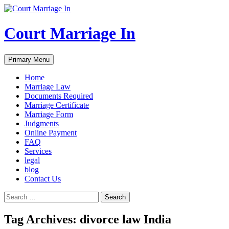
Court Marriage In
Search
Skip
Primary Menu
to
content
Home
Marriage Law
Documents Required
Marriage Certificate
Marriage Form
Judgments
Online Payment
FAQ
Services
legal
blog
Contact Us
Search
for:
Tag Archives: divorce law India